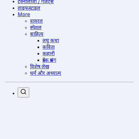
टेक्नोलॉजी / गैजेट्स
लाइफस्टाइल
More
वायरल
स्पेशल
साहित्य
लघु कथा
कविता
कहानी
प्रेरक प्रसंग
विशेष लेख
धर्म और अध्यात्म