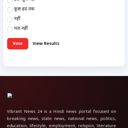
कुछ हद तक
नहीं
पता नहीं
Vote
View Results
Vibrant News 24 is a Hindi news portal focused on
breaking news, state news, national news, politics,
education, lifestyle, employment, religion, literature