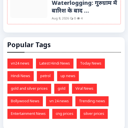
Waterlogging: गुरुग्राम में
बारिश के बाद ...
Aug 8, 2026
0
4
Popular Tags
vn24 news
Latest Hindi News
Today News
Hindi News
petrol
up news
gold and silver prices
gold
Viral News
Bollywood News
vn 24 news
Trending news
Entertainment News
cng prices
silver prices