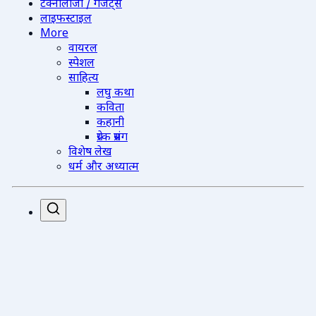
टेक्नोलॉजी / गैजेट्स
लाइफस्टाइल
More
वायरल
स्पेशल
साहित्य
लघु कथा
कविता
कहानी
प्रेरक प्रसंग
विशेष लेख
धर्म और अध्यात्म