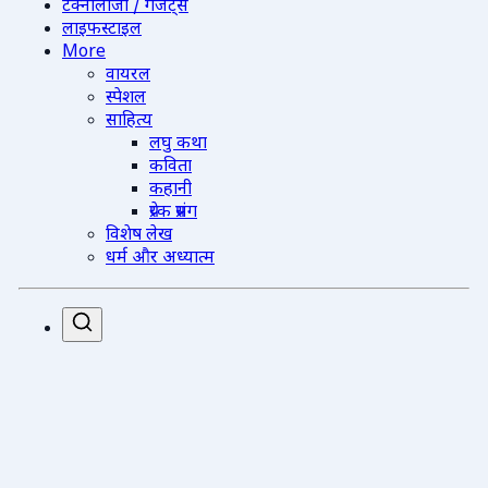
टेक्नोलॉजी / गैजेट्स
लाइफस्टाइल
More
वायरल
स्पेशल
साहित्य
लघु कथा
कविता
कहानी
प्रेरक प्रसंग
विशेष लेख
धर्म और अध्यात्म