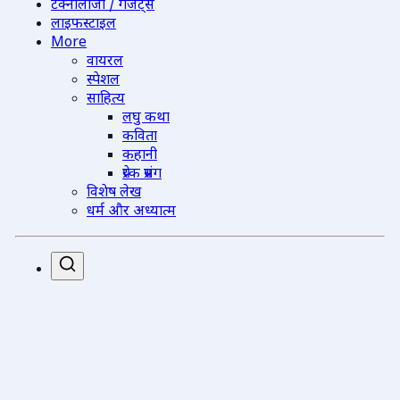
टेक्नोलॉजी / गैजेट्स
लाइफस्टाइल
More
वायरल
स्पेशल
साहित्य
लघु कथा
कविता
कहानी
प्रेरक प्रसंग
विशेष लेख
धर्म और अध्यात्म