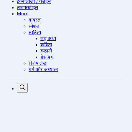
टेक्नोलॉजी / गैजेट्स
लाइफस्टाइल
More
वायरल
स्पेशल
साहित्य
लघु कथा
कविता
कहानी
प्रेरक प्रसंग
विशेष लेख
धर्म और अध्यात्म