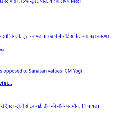
..
si...