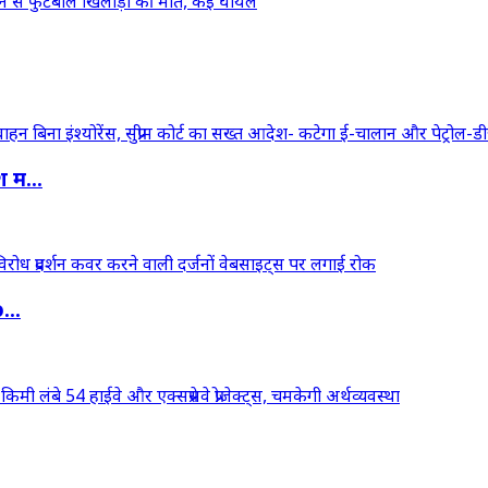
 म...
...