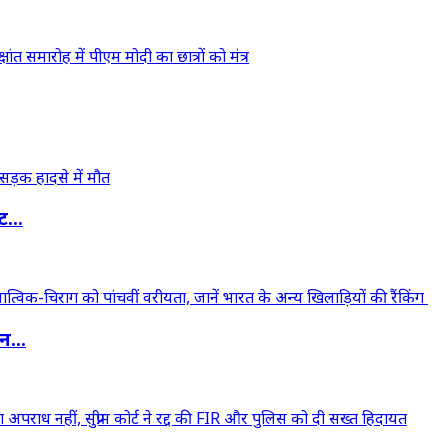
...
...