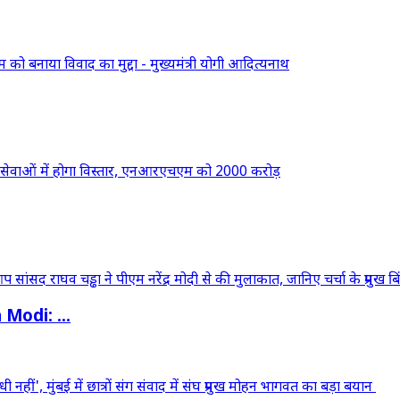
odi: ...