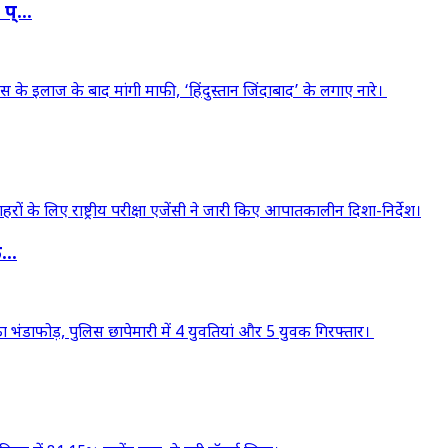
्...
..