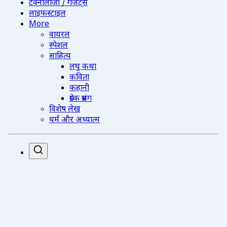
टेक्नोलॉजी / गैजेट्स
लाइफस्टाइल
More
वायरल
स्पेशल
साहित्य
लघु कथा
कविता
कहानी
प्रेरक प्रसंग
विशेष लेख
धर्म और अध्यात्म