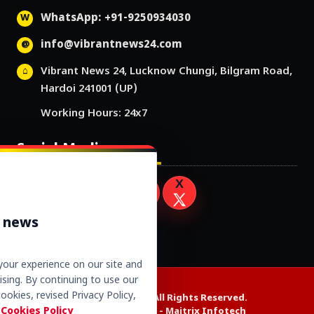
WhatsApp: +91-9250934030
info@vibrantnews24.com
Vibrant News 24, Lucknow Chungi, Bilgram Road,
Hardoi 241001 (UP)
Working Hours: 24x7
Social Media
r news
our experience on our site and
sing. By continuing to use our
ookies, revised Privacy Policy,
Copyright © 2026. All Rights Reserved.
 Cookies Policy
Website Design by -
Maitrix Infotech