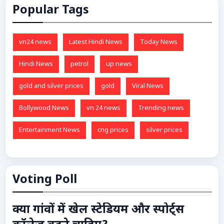
Popular Tags
vn24 news
Latest Hindi News
Today News
Hindi News
petrol
up news
gold and silver prices
gold
Viral News
Bollywood News
vn 24 news
Trending news
Entertainment News
cng prices
silver prices
Voting Poll
क्या गांवों में खेल स्टेडियम और स्पोर्ट्स