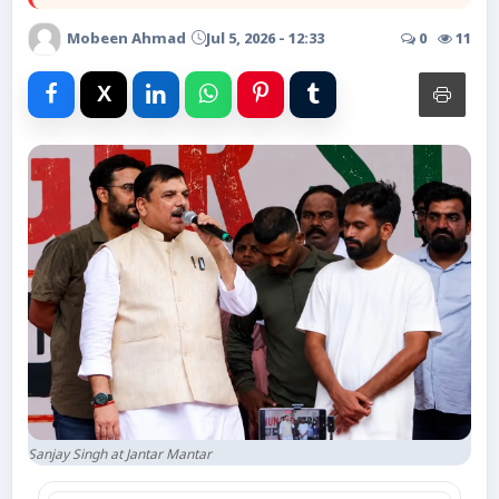
Advertise with Us
Mobeen Ahmad
Jul 5, 2026 - 12:33
0
11
Events
Gallery
Videos
Contacts
Sanjay Singh at Jantar Mantar