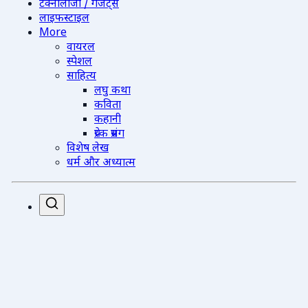
टेक्नोलॉजी / गैजेट्स
लाइफस्टाइल
More
वायरल
स्पेशल
साहित्य
लघु कथा
कविता
कहानी
प्रेरक प्रसंग
विशेष लेख
धर्म और अध्यात्म