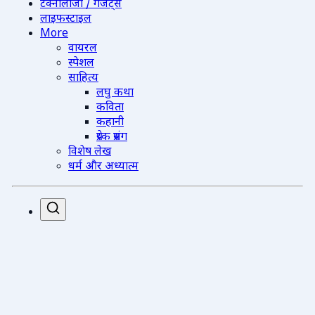
टेक्नोलॉजी / गैजेट्स
लाइफस्टाइल
More
वायरल
स्पेशल
साहित्य
लघु कथा
कविता
कहानी
प्रेरक प्रसंग
विशेष लेख
धर्म और अध्यात्म