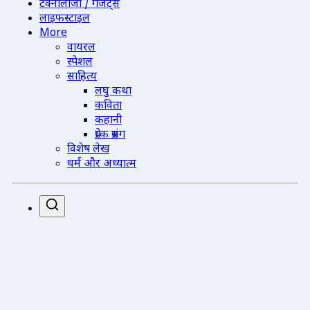
टेक्नोलॉजी / गैजेट्स
लाइफस्टाइल
More
वायरल
स्पेशल
साहित्य
लघु कथा
कविता
कहानी
प्रेरक प्रसंग
विशेष लेख
धर्म और अध्यात्म