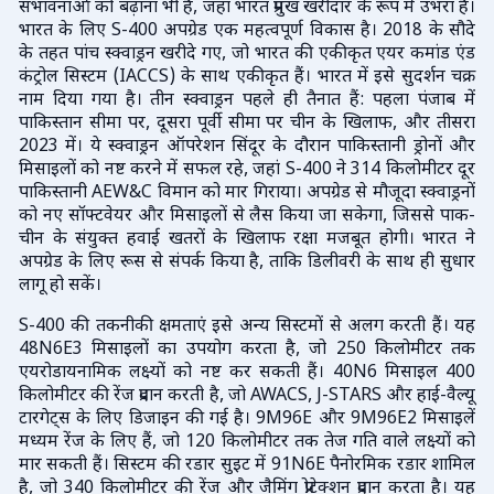
संभावनाओं को बढ़ाना भी है, जहां भारत प्रमुख खरीदार के रूप में उभरा है।
भारत के लिए S-400 अपग्रेड एक महत्वपूर्ण विकास है। 2018 के सौदे
के तहत पांच स्क्वाड्रन खरीदे गए, जो भारत की एकीकृत एयर कमांड एंड
कंट्रोल सिस्टम (IACCS) के साथ एकीकृत हैं। भारत में इसे सुदर्शन चक्र
नाम दिया गया है। तीन स्क्वाड्रन पहले ही तैनात हैं: पहला पंजाब में
पाकिस्तान सीमा पर, दूसरा पूर्वी सीमा पर चीन के खिलाफ, और तीसरा
2023 में। ये स्क्वाड्रन ऑपरेशन सिंदूर के दौरान पाकिस्तानी ड्रोनों और
मिसाइलों को नष्ट करने में सफल रहे, जहां S-400 ने 314 किलोमीटर दूर
पाकिस्तानी AEW&C विमान को मार गिराया। अपग्रेड से मौजूदा स्क्वाड्रनों
को नए सॉफ्टवेयर और मिसाइलों से लैस किया जा सकेगा, जिससे पाक-
चीन के संयुक्त हवाई खतरों के खिलाफ रक्षा मजबूत होगी। भारत ने
अपग्रेड के लिए रूस से संपर्क किया है, ताकि डिलीवरी के साथ ही सुधार
लागू हो सकें।
S-400 की तकनीकी क्षमताएं इसे अन्य सिस्टमों से अलग करती हैं। यह
48N6E3 मिसाइलों का उपयोग करता है, जो 250 किलोमीटर तक
एयरोडायनामिक लक्ष्यों को नष्ट कर सकती हैं। 40N6 मिसाइल 400
किलोमीटर की रेंज प्रदान करती है, जो AWACS, J-STARS और हाई-वैल्यू
टारगेट्स के लिए डिजाइन की गई है। 9M96E और 9M96E2 मिसाइलें
मध्यम रेंज के लिए हैं, जो 120 किलोमीटर तक तेज गति वाले लक्ष्यों को
मार सकती हैं। सिस्टम की रडार सुइट में 91N6E पैनोरमिक रडार शामिल
है, जो 340 किलोमीटर की रेंज और जैमिंग प्रोटेक्शन प्रदान करता है। यह