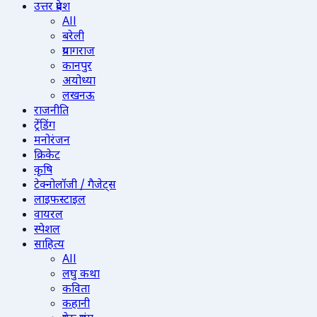
उत्तर प्रदेश
All
बरेली
प्रयागराज
कानपुर
अयोध्या
लखनऊ
राजनीति
ट्रेंडिंग
मनोरंजन
क्रिकेट
कृषि
टेक्नोलॉजी / गैजेट्स
लाइफस्टाइल
वायरल
स्पेशल
साहित्य
All
लघु कथा
कविता
कहानी