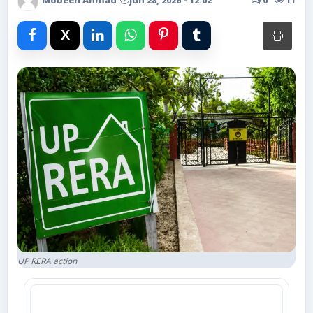
Mobeen Ahmad
Jun 28, 2026 - 12:02
0
11
Advertise with Us
Events
Gallery
Videos
Contacts
UP RERA action