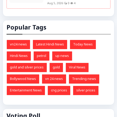
Aug 5, 2026
0
4
Popular Tags
vn24 news
Latest Hindi News
Today News
Hindi News
petrol
up news
gold and silver prices
gold
Viral News
Bollywood News
vn 24 news
Trending news
Entertainment News
cng prices
silver prices
Voting Poll