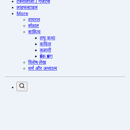
टेक्नोलॉजी / गैजेट्स
लाइफस्टाइल
More
वायरल
स्पेशल
साहित्य
लघु कथा
कविता
कहानी
प्रेरक प्रसंग
विशेष लेख
धर्म और अध्यात्म