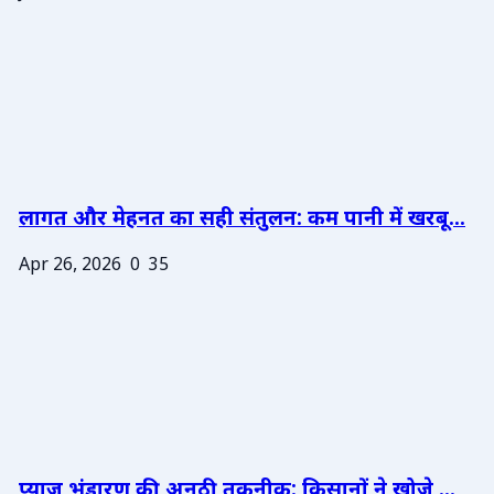
लागत और मेहनत का सही संतुलन: कम पानी में खरबू...
Apr 26, 2026
0
35
प्याज भंडारण की अनूठी तकनीक: किसानों ने खोजे ...