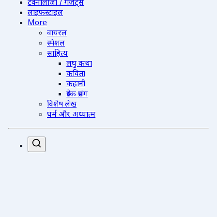
टेक्नोलॉजी / गैजेट्स
लाइफस्टाइल
More
वायरल
स्पेशल
साहित्य
लघु कथा
कविता
कहानी
प्रेरक प्रसंग
विशेष लेख
धर्म और अध्यात्म