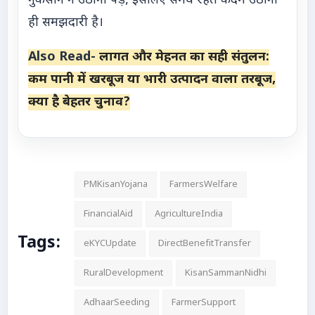
नुकसान न उठाना पड़े, इसलिए समय रहते कदम उठाना
ही समझदारी है।
Also Read-
लागत और मेहनत का सही संतुलन:
कम पानी में खरबूज या भारी उत्पादन वाला तरबूज,
क्या है बेहतर चुनाव?
PMKisanYojana
FarmersWelfare
FinancialAid
AgricultureIndia
Tags:
eKYCUpdate
DirectBenefitTransfer
RuralDevelopment
KisanSammanNidhi
AdhaarSeeding
FarmerSupport