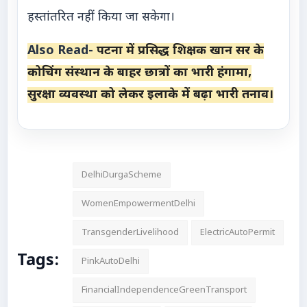
हस्तांतरित नहीं किया जा सकेगा।
Also Read-
पटना में प्रसिद्ध शिक्षक खान सर के
कोचिंग संस्थान के बाहर छात्रों का भारी हंगामा,
सुरक्षा व्यवस्था को लेकर इलाके में बढ़ा भारी तनाव।
DelhiDurgaScheme
WomenEmpowermentDelhi
TransgenderLivelihood
ElectricAutoPermit
Tags:
PinkAutoDelhi
FinancialIndependenceGreenTransport