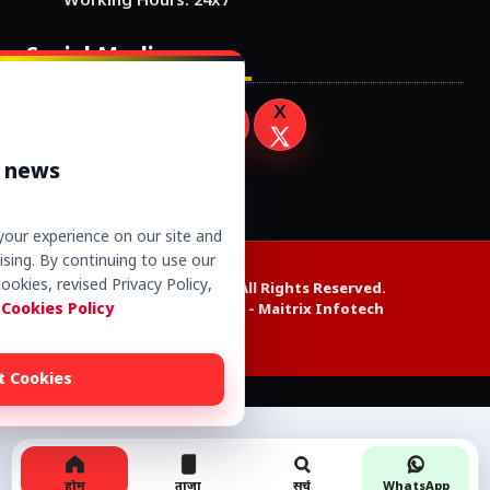
Working Hours: 24x7
Social Media
r news
our experience on our site and
sing. By continuing to use our
ookies, revised Privacy Policy,
Copyright © 2026. All Rights Reserved.
 Cookies Policy
Website Design by -
Maitrix Infotech
t Cookies
Alexa web rank
होम
ताजा
सर्च
WhatsApp