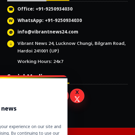
Office: +91-9250934030
WhatsApp: +91-9250934030
info@vibrantnews24.com
Vibrant News 24, Lucknow Chungi, Bilgram Road,
Hardoi 241001 (UP)
Working Hours: 24x7
Social Media
r news
our experience on our site and
sing. By continuing to use our