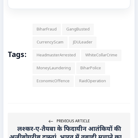
BiharFraud
GangBusted
CurrencyScam
JDULeader
Tags:
HeadmasterArrested
WhiteCollarCrime
MoneyLaundering
BiharPolice
EconomicOffence
RaidOperation
PREVIOUS ARTICLE
लश्कर-ए-तैयबा के फिदायीन आतंकियों की
अजीबोगरीब दास्तां, भारत में तबाही मचाने का ...