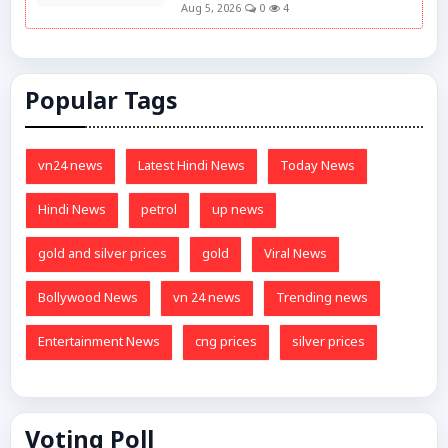
Aug 5, 2026
0
4
Popular Tags
vn24 news
Latest Hindi News
Today News
Hindi News
petrol
up news
gold and silver prices
gold
Viral News
Bollywood News
vn 24 news
Trending news
Entertainment News
cng prices
silver prices
Voting Poll