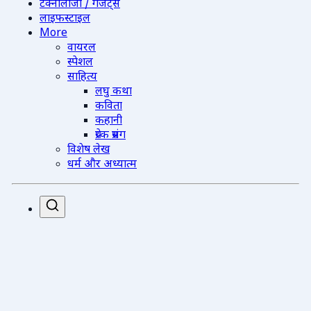
टेक्नोलॉजी / गैजेट्स
लाइफस्टाइल
More
वायरल
स्पेशल
साहित्य
लघु कथा
कविता
कहानी
प्रेरक प्रसंग
विशेष लेख
धर्म और अध्यात्म