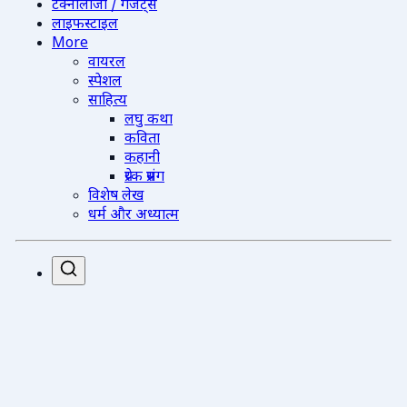
टेक्नोलॉजी / गैजेट्स
लाइफस्टाइल
More
वायरल
स्पेशल
साहित्य
लघु कथा
कविता
कहानी
प्रेरक प्रसंग
विशेष लेख
धर्म और अध्यात्म