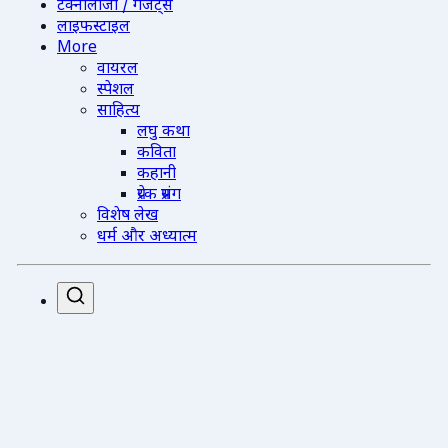
टेक्नोलॉजी / गैजेट्स
लाइफस्टाइल
More
वायरल
स्पेशल
साहित्य
लघु कथा
कविता
कहानी
प्रेरक प्रसंग
विशेष लेख
धर्म और अध्यात्म