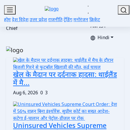
Sat, Aug 08,
2026 |
Editor-
Advertise
Gallery
Videos
Contacts
Updated 03:11
होम
देश विदेश
उत्तर प्रदेश
राजनीति
ट्रेंडिंग
मनोरंजन
क्रिकेट
in-
with Us
AM IST
Chief
Hindi
खेल के मैदान पर दर्दनाक हादसा: थाईलैंड
में मै...
Aug 6, 2026
0
3
Uninsured Vehicles Supreme