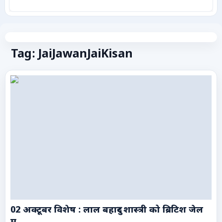
कृषि
टेक्नोलॉजी / गैजेट्स
Tag: JaiJawanJaiKisan
लाइफस्टाइल
वायरल
स्पेशल
साहित्य
विशेष लेख
धर्म और अध्यात्म
02 अक्टूबर विशेष : लाल बहादुर शास्त्री को ब्रिटिश जेल