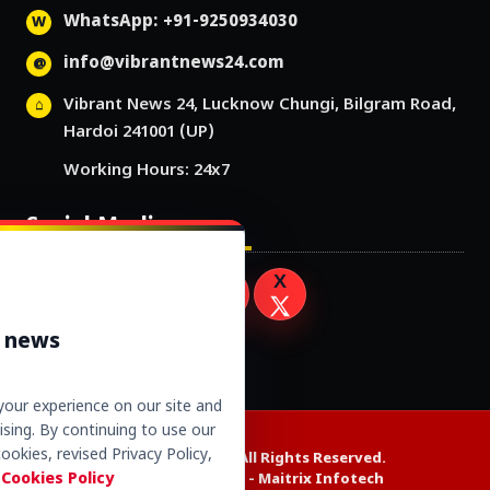
WhatsApp: +91-9250934030
info@vibrantnews24.com
Vibrant News 24, Lucknow Chungi, Bilgram Road,
Hardoi 241001 (UP)
Working Hours: 24x7
Social Media
r news
our experience on our site and
sing. By continuing to use our
ookies, revised Privacy Policy,
Copyright © 2026. All Rights Reserved.
 Cookies Policy
Website Design by -
Maitrix Infotech