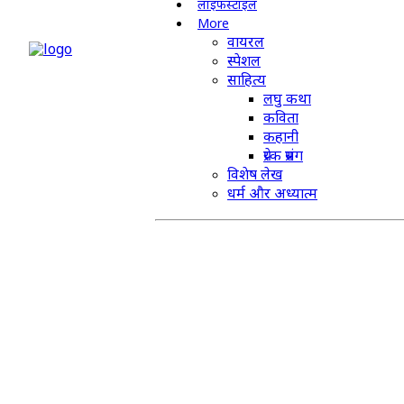
लाइफस्टाइल
More
वायरल
स्पेशल
साहित्य
लघु कथा
कविता
कहानी
प्रेरक प्रसंग
विशेष लेख
धर्म और अध्यात्म