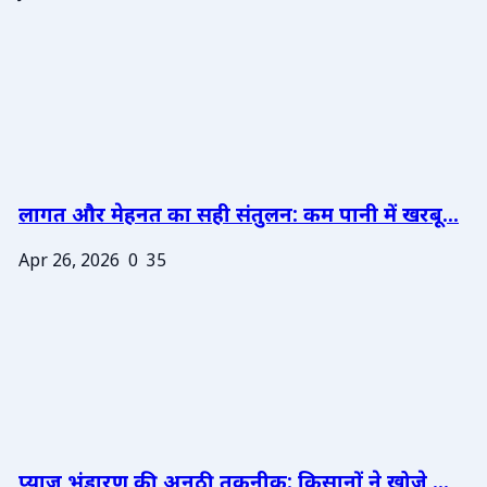
लागत और मेहनत का सही संतुलन: कम पानी में खरबू...
Apr 26, 2026
0
35
प्याज भंडारण की अनूठी तकनीक: किसानों ने खोजे ...