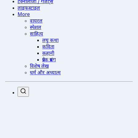
टेक्नोलॉजी / गैजेट्स
लाइफस्टाइल
More
वायरल
स्पेशल
साहित्य
लघु कथा
कविता
कहानी
प्रेरक प्रसंग
विशेष लेख
धर्म और अध्यात्म