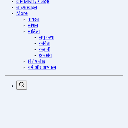
टेक्नोलॉजी / गैजेट्स
लाइफस्टाइल
More
वायरल
स्पेशल
साहित्य
लघु कथा
कविता
कहानी
प्रेरक प्रसंग
विशेष लेख
धर्म और अध्यात्म