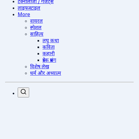
टेक्नोलॉजी / गैजेट्स
लाइफस्टाइल
More
वायरल
स्पेशल
साहित्य
लघु कथा
कविता
कहानी
प्रेरक प्रसंग
विशेष लेख
धर्म और अध्यात्म