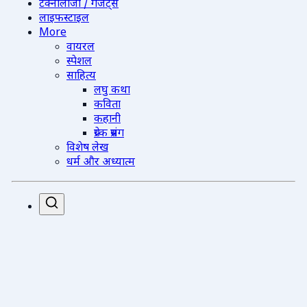
टेक्नोलॉजी / गैजेट्स
लाइफस्टाइल
More
वायरल
स्पेशल
साहित्य
लघु कथा
कविता
कहानी
प्रेरक प्रसंग
विशेष लेख
धर्म और अध्यात्म