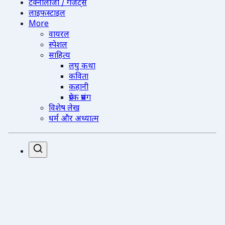
टेक्नोलॉजी / गैजेट्स
लाइफस्टाइल
More
वायरल
स्पेशल
साहित्य
लघु कथा
कविता
कहानी
प्रेरक प्रसंग
विशेष लेख
धर्म और अध्यात्म