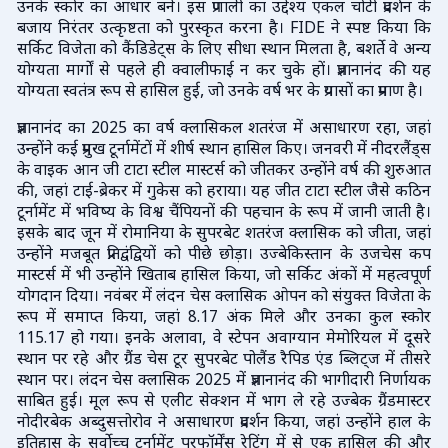
उनके स्कोर का आधार बने। इस प्रणाली का उद्देश्य एकल चोटी प्रदर्शन के
बजाय निरंतर उत्कृष्टता को पुरस्कृत करना है। FIDE ने स्पष्ट किया कि
सर्किट विजेता को कैंडिडेट्स के लिए सीधा स्थान मिलता है, बशर्ते वे अन्य
योग्यता मार्गों से पहले ही क्वालीफाई न कर चुके हों। प्रज्ञानानंद की यह
योग्यता स्वतंत्र रूप से हासिल हुई, जो उनके वर्ष भर के प्रयासों का प्रमाण है।
प्रज्ञानानंद का 2025 का वर्ष क्लासिकल शतरंज में असाधारण रहा, जहां
उन्होंने कई प्रमुख टूर्नामेंटों में शीर्ष स्थान हासिल किए। जनवरी में नीदरलैंड्स
के वाइक आन जी टाटा स्टील मास्टर्स को जीतकर उन्होंने वर्ष की शुरुआत
की, जहां टाई-ब्रेकर में गुकेस को हराया। यह जीत टाटा स्टील जैसे कठिन
टूर्नामेंट में भविष्य के विश्व चैंपियनों की पहचान के रूप में जानी जाती है।
इसके बाद जून में रोमानिया के सुपरबेट शतरंज क्लासिक को जीता, जहां
उन्होंने मजबूत प्रतिद्वंद्वियों को पीछे छोड़ा। उज्बेकिस्तान के उजचेस कप
मास्टर्स में भी उन्होंने खिताब हासिल किया, जो सर्किट अंकों में महत्वपूर्ण
योगदान दिया। नवंबर में लंदन चेस क्लासिक ओपन को संयुक्त विजेता के
रूप में समाप्त किया, जहां 8.17 अंक मिले और उनका कुल स्कोर
115.17 हो गया। इनके अलावा, वे स्टेपन अवाग्यान मेमोरियल में दूसरे
स्थान पर रहे और ग्रैंड चेस टूर सुपरबेट पोलैंड रैपिड एंड ब्लिट्ज में तीसरे
स्थान पर। लंदन चेस क्लासिक 2025 में प्रज्ञानानंद की भागीदारी निर्णायक
साबित हुई। मूल रूप से एलीट सेक्शन में भाग ले रहे उज्बेक ग्रैंडमास्टर
नोदीरबेक अब्दुसत्तोरोव ने असाधारण प्रदर्शन किया, जहां उन्होंने हाल के
इतिहास के सर्वोच्च टूर्नामेंट परफॉर्मेंस रेटिंग में से एक हासिल की और