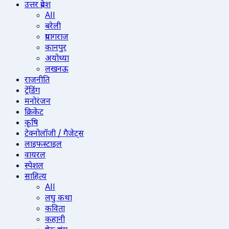
उत्तर प्रदेश
All
बरेली
प्रयागराज
कानपुर
अयोध्या
लखनऊ
राजनीति
ट्रेंडिंग
मनोरंजन
क्रिकेट
कृषि
टेक्नोलॉजी / गैजेट्स
लाइफस्टाइल
वायरल
स्पेशल
साहित्य
All
लघु कथा
कविता
कहानी