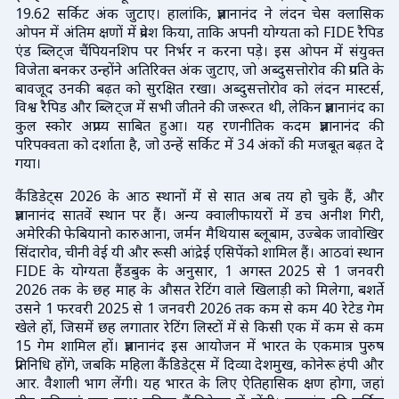
19.62 सर्किट अंक जुटाए। हालांकि, प्रज्ञानानंद ने लंदन चेस क्लासिक
ओपन में अंतिम क्षणों में प्रवेश किया, ताकि अपनी योग्यता को FIDE रैपिड
एंड ब्लिट्ज चैंपियनशिप पर निर्भर न करना पड़े। इस ओपन में संयुक्त
विजेता बनकर उन्होंने अतिरिक्त अंक जुटाए, जो अब्दुसत्तोरोव की प्रगति के
बावजूद उनकी बढ़त को सुरक्षित रखा। अब्दुसत्तोरोव को लंदन मास्टर्स,
विश्व रैपिड और ब्लिट्ज में सभी जीतने की जरूरत थी, लेकिन प्रज्ञानानंद का
कुल स्कोर अप्राप्य साबित हुआ। यह रणनीतिक कदम प्रज्ञानानंद की
परिपक्वता को दर्शाता है, जो उन्हें सर्किट में 34 अंकों की मजबूत बढ़त दे
गया।
कैंडिडेट्स 2026 के आठ स्थानों में से सात अब तय हो चुके हैं, और
प्रज्ञानानंद सातवें स्थान पर हैं। अन्य क्वालीफायरों में डच अनीश गिरी,
अमेरिकी फेबियानो कारुआना, जर्मन मैथियास ब्लूबाम, उज्बेक जावोखिर
सिंदारोव, चीनी वेई यी और रूसी आंद्रेई एसिपेंको शामिल हैं। आठवां स्थान
FIDE के योग्यता हैंडबुक के अनुसार, 1 अगस्त 2025 से 1 जनवरी
2026 तक के छह माह के औसत रेटिंग वाले खिलाड़ी को मिलेगा, बशर्ते
उसने 1 फरवरी 2025 से 1 जनवरी 2026 तक कम से कम 40 रेटेड गेम
खेले हों, जिसमें छह लगातार रेटिंग लिस्टों में से किसी एक में कम से कम
15 गेम शामिल हों। प्रज्ञानानंद इस आयोजन में भारत के एकमात्र पुरुष
प्रतिनिधि होंगे, जबकि महिला कैंडिडेट्स में दिव्या देशमुख, कोनेरू हंपी और
आर. वैशाली भाग लेंगी। यह भारत के लिए ऐतिहासिक क्षण होगा, जहां