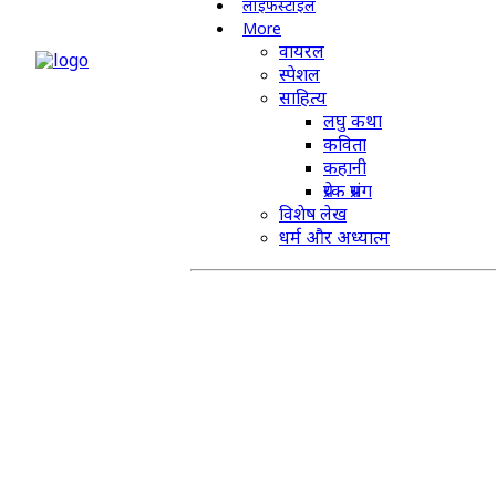
लाइफस्टाइल
More
वायरल
स्पेशल
साहित्य
लघु कथा
कविता
कहानी
प्रेरक प्रसंग
विशेष लेख
धर्म और अध्यात्म