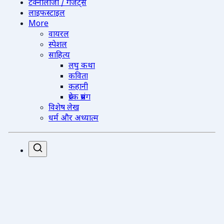
टेक्नोलॉजी / गैजेट्स
लाइफस्टाइल
More
वायरल
स्पेशल
साहित्य
लघु कथा
कविता
कहानी
प्रेरक प्रसंग
विशेष लेख
धर्म और अध्यात्म