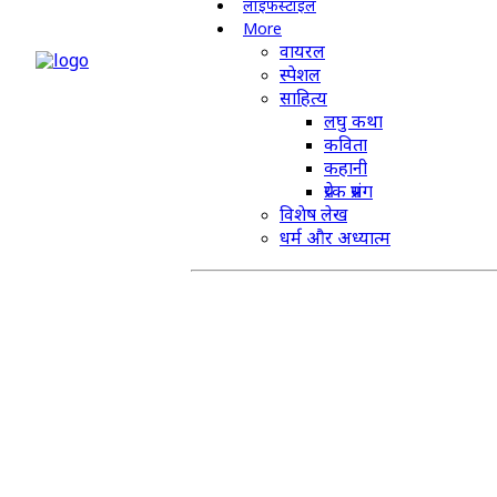
लाइफस्टाइल
More
वायरल
स्पेशल
साहित्य
लघु कथा
कविता
कहानी
प्रेरक प्रसंग
विशेष लेख
धर्म और अध्यात्म