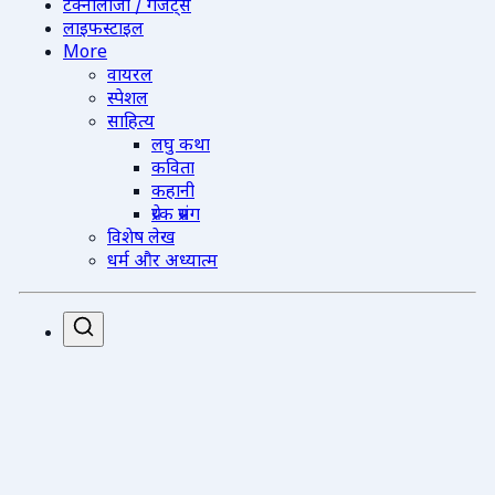
टेक्नोलॉजी / गैजेट्स
लाइफस्टाइल
More
वायरल
स्पेशल
साहित्य
लघु कथा
कविता
कहानी
प्रेरक प्रसंग
विशेष लेख
धर्म और अध्यात्म