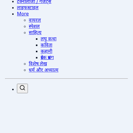
टेक्नोलॉजी / गैजेट्स
लाइफस्टाइल
More
वायरल
स्पेशल
साहित्य
लघु कथा
कविता
कहानी
प्रेरक प्रसंग
विशेष लेख
धर्म और अध्यात्म