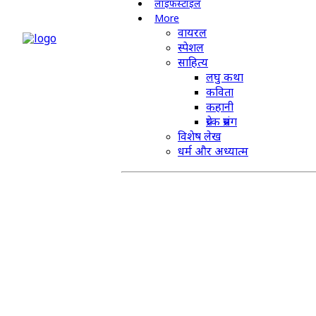
लाइफस्टाइल
More
वायरल
स्पेशल
साहित्य
लघु कथा
कविता
कहानी
प्रेरक प्रसंग
विशेष लेख
धर्म और अध्यात्म