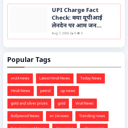
UPI Charge Fact
Check: क्या यूपीआई
लेनदेन पर आम जन...
Aug 7, 2026
0
3
Popular Tags
vn24 news
Latest Hindi News
Today News
Hindi News
petrol
up news
gold and silver prices
gold
Viral News
Bollywood News
vn 24 news
Trending news