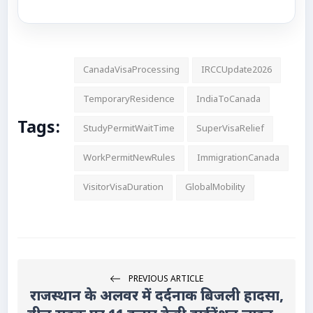
CanadaVisaProcessing
IRCCUpdate2026
TemporaryResidence
IndiaToCanada
Tags:
StudyPermitWaitTime
SuperVisaRelief
WorkPermitNewRules
ImmigrationCanada
VisitorVisaDuration
GlobalMobility
PREVIOUS ARTICLE
राजस्थान के अलवर में दर्दनाक बिजली हादसा,