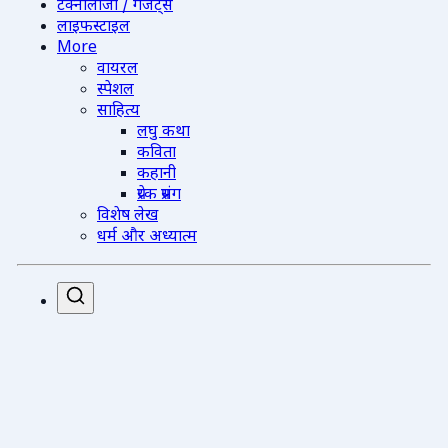
टेक्नोलॉजी / गैजेट्स
लाइफस्टाइल
More
वायरल
स्पेशल
साहित्य
लघु कथा
कविता
कहानी
प्रेरक प्रसंग
विशेष लेख
धर्म और अध्यात्म