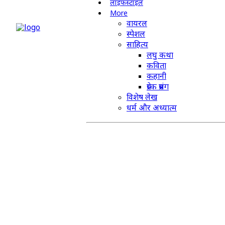
लाइफस्टाइल
More
वायरल
स्पेशल
साहित्य
लघु कथा
कविता
कहानी
प्रेरक प्रसंग
विशेष लेख
धर्म और अध्यात्म