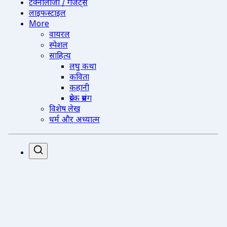
टेक्नोलॉजी / गैजेट्स
लाइफस्टाइल
More
वायरल
स्पेशल
साहित्य
लघु कथा
कविता
कहानी
प्रेरक प्रसंग
विशेष लेख
धर्म और अध्यात्म