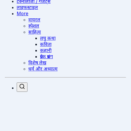
टेक्नोलॉजी / गैजेट्स
लाइफस्टाइल
More
वायरल
स्पेशल
साहित्य
लघु कथा
कविता
कहानी
प्रेरक प्रसंग
विशेष लेख
धर्म और अध्यात्म