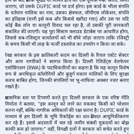
होने के बाद प्रत्येक भूखंड या निर्मित ढांचे को एक यूनिक नंबर अलॉट किया
जाएगा, जो उसके DUPIC कार्ड पर दर्ज होगा। इस कार्ड के भीतर संपत्ति
के वर्तमान मालिक का नाम, उसका क्षेत्रफल, जीपीएस लोकेशन, संपत्ति
का इतिहास (यानी इसे कब और किससे खरीदा गया) और उस पर यदि
कोई बैंक लोन या कानूनी विवाद चल रहा है, तो उसकी पूरी जानकारी
संकलित की जाएगी। यह पूरा सिस्टम क्लाउड डेटाबेस पर आधारित होगा,
जिससे सब-रजिस्ट्रार कार्यालयों को भी सीधे जोड़ा जाएगा ताकि रजिस्ट्री
के समय किसी भी तरह के फर्जी दस्तावेज का उपयोग न किया जा सके।
रेखा सरकार के इस क्रांतिकारी कदम का दिल्ली के रियल एस्टेट सेक्टर
और आम नागरिकों ने स्वागत किया है। दिल्ली रेजिडेंट्स वेलफेयर
एसोसिएशन (RWA) के पदाधिकारियों का कहना है कि यह कानून विशेष
रूप से अनधिकृत कॉलोनियों और बुजुर्ग मकान मालिकों के लिए सुरक्षा
कवच साबित होगा, जिनकी संपत्तियों पर भू-माफिया अक्सर नजर बनाए
रखते हैं।
प्रशासनिक स्तर पर टिप्पणी करते हुए दिल्ली सरकार के एक वरिष्ठ नीति
निर्माता ने बताया, "इस कानून को लाने का मकसद किसी को परेशान
करना नहीं, बल्कि नागरिक अधिकारों की रक्षा करना है। DUPIC कार्ड के
माध्यम से हम दिल्ली के भूमि रिकॉर्ड्स का शत-प्रतिशत आधुनिकीकरण
कर रहे हैं। इससे अदालतों में चल रहे जमीन संबंधी मुकदमों का बोझ
काफी कम हो जाएगा।" वहीं, विपक्षी दलों ने सरकार को सचेत करते हुए