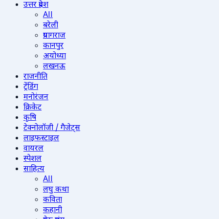
उत्तर प्रदेश
All
बरेली
प्रयागराज
कानपुर
अयोध्या
लखनऊ
राजनीति
ट्रेंडिंग
मनोरंजन
क्रिकेट
कृषि
टेक्नोलॉजी / गैजेट्स
लाइफस्टाइल
वायरल
स्पेशल
साहित्य
All
लघु कथा
कविता
कहानी