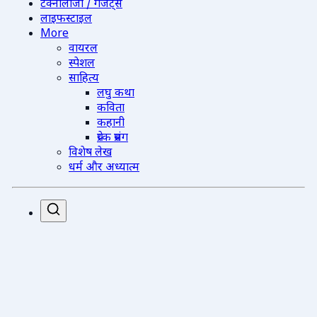
टेक्नोलॉजी / गैजेट्स
लाइफस्टाइल
More
वायरल
स्पेशल
साहित्य
लघु कथा
कविता
कहानी
प्रेरक प्रसंग
विशेष लेख
धर्म और अध्यात्म