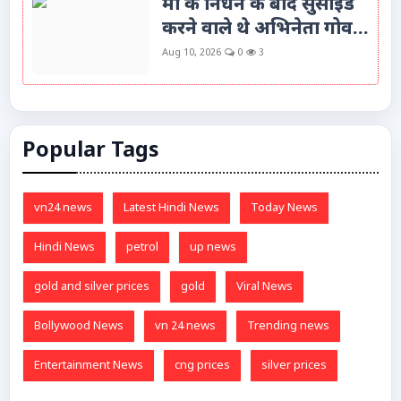
मां के निधन के बाद सुसाइड
करने वाले थे अभिनेता गोव...
Aug 10, 2026
0
3
Popular Tags
vn24 news
Latest Hindi News
Today News
Hindi News
petrol
up news
gold and silver prices
gold
Viral News
Bollywood News
vn 24 news
Trending news
Entertainment News
cng prices
silver prices