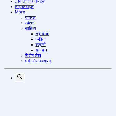
टेक्नोलॉजी / गैजेट्स
लाइफस्टाइल
More
वायरल
स्पेशल
साहित्य
लघु कथा
कविता
कहानी
प्रेरक प्रसंग
विशेष लेख
धर्म और अध्यात्म