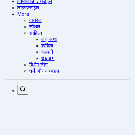
टेक्नोलॉजी / गैजेट्स
लाइफस्टाइल
More
वायरल
स्पेशल
साहित्य
लघु कथा
कविता
कहानी
प्रेरक प्रसंग
विशेष लेख
धर्म और अध्यात्म