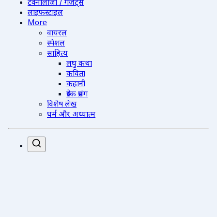
टेक्नोलॉजी / गैजेट्स
लाइफस्टाइल
More
वायरल
स्पेशल
साहित्य
लघु कथा
कविता
कहानी
प्रेरक प्रसंग
विशेष लेख
धर्म और अध्यात्म