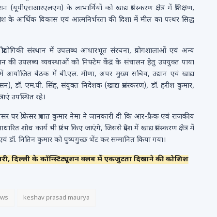
पीएसआरएलएम) के लाभार्थियों को खाद्य प्रसंस्करण क्षेत्र में प्रशिक्षण,
देश के आर्थिक विकास एवं आत्मनिर्भरता की दिशा में मील का पत्थर सिद्ध
रण प्रौद्योगिकी संस्थान में उपलब्ध आधारभूत संरचना, प्रयोगशालाओं एवं अन्य
ान की उपलब्ध व्यवस्थाओं को निफ्टेम केंद्र के संचालन हेतु उपयुक्त पाया
कक्ष में आयोजित बैठक में बी.एल. मीणा, अपर मुख्य सचिव, उद्यान एवं खाद्य
शासन), डॉ. एम.पी. सिंह, संयुक्त निदेशक (खाद्य प्रसंस्करण), डॉ. हरीश कुमार,
ाएं उपस्थित रहे।
सर पर प्रोफेसर प्रभात कुमार नेमा ने जानकारी दी कि आर-फ्रैक एवं राजकीय
ारित शोध कार्य भी प्रारंभ किए जाएंगे, जिससे प्रदेश में खाद्य प्रसंस्करण क्षेत्र में
 एवं डॉ. नितिन कुमार को पुष्पगुच्छ भेंट कर सम्मानित किया गया।
यारी, दिल्ली के कॉन्स्टिट्यूशन क्लब में एकजुटता दिखाने की कोशिश
ews
keshav prasad maurya