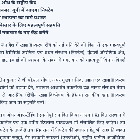
ध के राष्ट्रीय केंद्र
वसर, यूपी में आएगा निफ्टेम
ेम स्थापना का मार्ग प्रशस्त
िस्तार के लिए महत्वपूर्ण सहमति
नवाचार के नए केंद्र बनेंगे
प प्रदेश में खाद्य प्रसंस्करण क्षेत्र को नई गति देने की दिशा में एक महत्वपूर्ण
द्य प्रौद्योगिकी उद्यमिता एवं प्रबंधन संस्थान (निफ्टेम), कुंडली औद्योगिक क्षेत्र,
सैटेलाइट इकाई की स्थापना के संबंध में मंगलवार को महत्वपूर्ण विचार-विमर्श
. नितिन कुमार ने श्री बी.एल. मीणा, अपर मुख्य सचिव, उद्यान एवं खाद्य प्रसंस्करण
स्करण उद्योगों को बढ़ावा देने, नवाचार आधारित तकनीकी दक्ष मानव संसाधन तैयार
आर-फ्रैक (क्षेत्रीय खाद्य विश्लेषण केन्द्र)तथा राजकीय खाद्य प्रसंस्करण
सित किए जाने पर सहमति बनी।
ोरेंडम ऑफ अंडरस्टैंडिंग (एमओयू) संपादित किया जाएगा। प्रस्तावित संस्थान में
पकालीन एवं एक वर्षीय डिप्लोमा पाठ्यक्रम भी संचालित किए जाएंगे। उप
फ्टेम के उपकेंद्र तथा प्रयागराज में निफ्टेम की स्थापना हेतु भी सहमति व्यक्त
 सहायता समूहों, गैर सरकारी संगठनों (एनजीओ), राष्ट्रीय ग्रामीण आजीविका