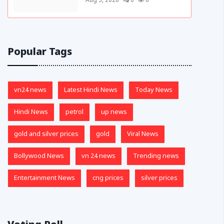
Aug 5, 2026
0
6
Popular Tags
vn24 news
Latest Hindi News
Today News
Hindi News
petrol
up news
gold and silver prices
gold
Viral News
Bollywood News
vn 24 news
Trending news
Entertainment News
cng prices
silver prices