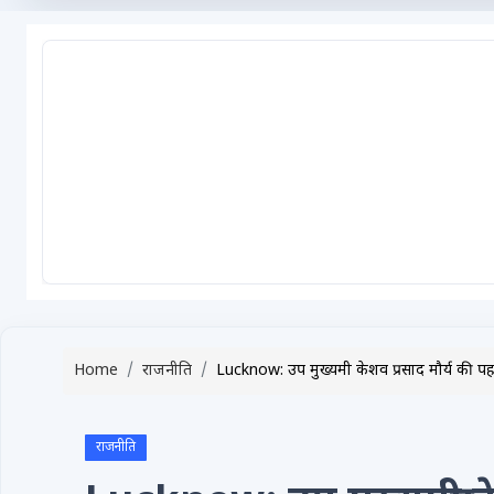
टेक्नोलॉजी / गैजेट्स
लाइफस्टाइल
वायरल
स्पेशल
साहित्य
विशेष लेख
धर्म और अध्यात्म
Advertise with Us
Home
राजनीति
Lucknow: उप मुख्यमंत्री केशव प्रसाद मौर्य की पहल व
Events
Gallery
राजनीति