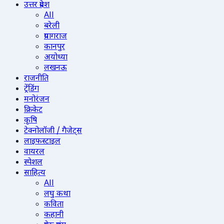
उत्तर प्रदेश
All
बरेली
प्रयागराज
कानपुर
अयोध्या
लखनऊ
राजनीति
ट्रेंडिंग
मनोरंजन
क्रिकेट
कृषि
टेक्नोलॉजी / गैजेट्स
लाइफस्टाइल
वायरल
स्पेशल
साहित्य
All
लघु कथा
कविता
कहानी